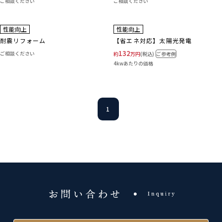
ご相談ください
ご相談ください
工事費込み
性能向上
性能向上
耐震リフォーム
【省エネ対応】太陽光発電
132
ご相談ください
約
万円
(税込)
ご参考例
4kwあたりの価格
1